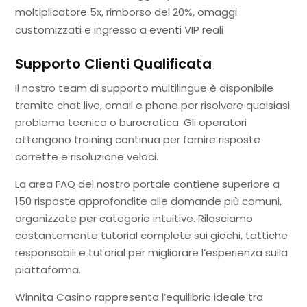
moltiplicatore 5x, rimborso del 20%, omaggi
customizzati e ingresso a eventi VIP reali
Supporto Clienti Qualificata
Il nostro team di supporto multilingue è disponibile
tramite chat live, email e phone per risolvere qualsiasi
problema tecnica o burocratica. Gli operatori
ottengono training continua per fornire risposte
corrette e risoluzione veloci.
La area FAQ del nostro portale contiene superiore a
150 risposte approfondite alle domande più comuni,
organizzate per categorie intuitive. Rilasciamo
costantemente tutorial complete sui giochi, tattiche
responsabili e tutorial per migliorare l’esperienza sulla
piattaforma.
Winnita Casino rappresenta l’equilibrio ideale tra