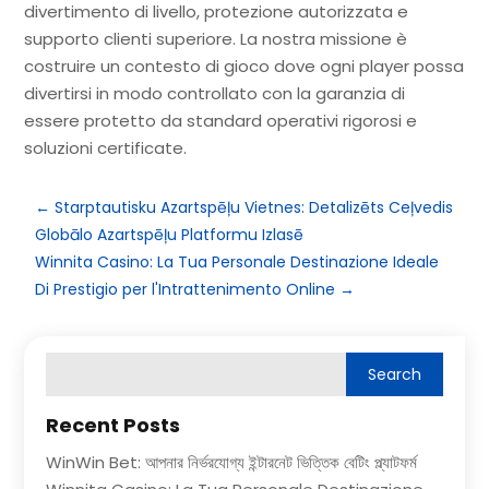
divertimento di livello, protezione autorizzata e
supporto clienti superiore. La nostra missione è
costruire un contesto di gioco dove ogni player possa
divertirsi in modo controllato con la garanzia di
essere protetto da standard operativi rigorosi e
soluzioni certificate.
←
Starptautisku Azartspēļu Vietnes: Detalizēts Ceļvedis
Globālo Azartspēļu Platformu Izlasē
Winnita Casino: La Tua Personale Destinazione Ideale
Di Prestigio per l'Intrattenimento Online
→
Recent Posts
WinWin Bet: আপনার নির্ভরযোগ্য ইন্টারনেট ভিত্তিক বেটিং প্ল্যাটফর্ম