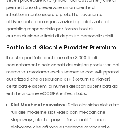
severi procedure KYC (Know Your Customer) che ci
permettono di preservare un ambiente di
intrattenimento sicuro e protetto. Lavoriamo
attivamente con organizzazioni specializzate al
gambling responsabile per fornire tool di
autoesclusione e limiti di deposito personalizzabili.
Portfolio di Giochi e Provider Premium
Il nostro portfolio contiene oltre 3.000 titoli
accuratamente selezionati dai migliori produttori del
mercato. Lavoriamo esclusivamente con sviluppatori
autorizzati che assicurano RTP (Return to Player)
certificati e sistemi di numeri aleatori autenticati da
enti terzi come eCOGRA e iTech Labs.
Slot Machine Innovative:
Dalle classiche slot a tre
rulli alle moderne slot video con meccaniche
Megaways, cluster pays e funzionalità bonus
elaborate che offrono esperienze avvincenti e