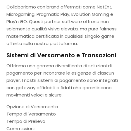
Collaboriamo con brand affermati come NetEnt,
Microgaming, Pragmatic Play, Evolution Gaming e
Play’n GO. Questi partner software offrono non
solamente qualità visiva elevata, ma pure fairness
matematica certificata in qualsiasi singolo game
offerto sulla nostra piattaforma.
Sistemi di Versamento e Transazioni
Offriamo una gamma diversificata di soluzioni di
pagamento per incontrare le esigenze di ciascun
player. I nostri sistemi di pagamento sono integrati
con gateway affidabili e fidati che garantiscono
movimenti veloci e sicure.
Opzione di Versamento
Tempo di Versamento
Tempo di Prelievo
Commissioni