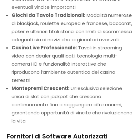
eventuali vincite importanti
Giochi da Tavolo Tradizionali:
Modalità numerose
di blackjack, roulette europea e francese, baccarat,
poker e ulteriori titoli storici con limiti di scommessa
adeguati sia ai novizi che ai giocatori avanzati
Casino Live Professionale:
Tavoli in streaming
video con dealer qualificati, tecnologia multi-
camera HD e funzionalità interattive che
riproducono l’ambiente autentica dei casino
terrestri
Montepremi Crescenti:
Un’esclusiva selezione
unica di slot con jackpot che crescono
continuamente fino a raggiungere cifre enormi,
garantendo opportunità di vincite che rivoluzionano
la vita
Fornitori di Software Autorizzati