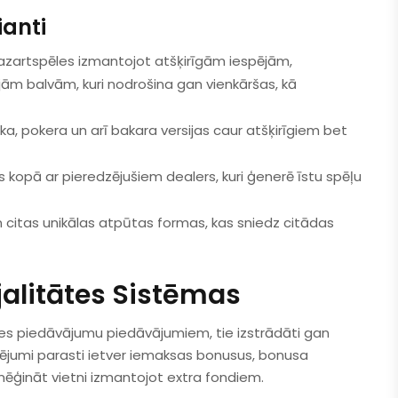
ianti
zartspēles izmantojot atšķirīgām iespējām,
ām balvām, kuri nodrošina gan vienkāršas, kā
ka, pokera un arī bakara versijas caur atšķirīgiem bet
s kopā ar pieredzējušiem dealers, kuri ģenerē īstu spēļu
 citas unikālas atpūtas formas, kas sniedz citādas
jalitātes Sistēmas
ces piedāvājumu piedāvājumiem, tie izstrādāti gan
rējumi parasti ietver iemaksas bonusus, bonusa
izmēģināt vietni izmantojot extra fondiem.