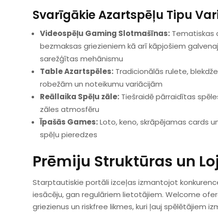
Svarīgākie Azartspēļu Tipu Var
Videospēļu Gaming Slotmašīnas:
Tematiskas a
bezmaksas griezieniem kā arī kāpjošiem galvenaj
sarežģītas mehānismu
Table Azartspēles:
Tradicionālās rulete, blekdže
robežām un noteikumu variācijām
Reāllaika Spēļu zāle:
Tiešraidē pārraidītas spēle
zāles atmosfēru
Īpašās Games:
Loto, keno, skrāpējamas cards un
spēļu pieredzes
Prēmiju Struktūras un Lo
Starptautiskie portāli izceļas izmantojot konkuren
iesācēju, gan regulāriem lietotājiem. Welcome ofe
griezienus un riskfree likmes, kuri ļauj spēlētājiem 