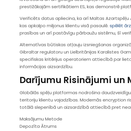
prestižākajām sertifikātiem ES, kas demonstrē pla
Verificēts datus apliecina, ka arī Maltas Azartspēļu
kas apkalpo miljonus klientu visā pasaulē.
spēlēt ār
prasības un arī pastāvīgu pārbaužu sistēmu, šī veri
Alternatīvas būtiskas atļauju izsniegšanas organizāc
Gibraltar regulatoru un Lielbritānijas Karalistes 
specifiskas kritērijus operatoriem attiecībā par li
informācijas aizsardzību.
Darījumu Risinājumi un
Globālās spēļu platformas nodrošina daudzveidīgu nor
teritoriju klientu vajadzības. Modernās encryption ri
totālā slepenībā un aizsardzībā attiecībā pret nea
Maksājumu Metode
Depozīta Ātrums