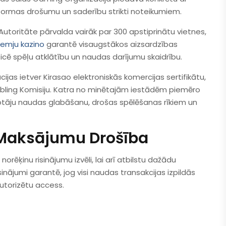
tformas drošumu un saderību strikti noteikumiem.
 Autoritāte pārvalda vairāk par 300 apstiprinātu vietnes,
zemju kazino
garantē visaugstākos aizsardzības
ficē spēļu atklātību un naudas darījumu skaidrību.
ijas ietver Kirasao elektroniskās komercijas sertifikātu,
Gambling Komisiju. Katra no minētajām iestādēm piemēro
etotāju naudas glabāšanu, drošas spēlēšanas rīkiem un
 Maksājumu Drošība
ēķinu risinājumu izvēli, lai arī atbilstu dažādu
sinājumi garantē, jog visi naudas transakcijas izpildās
utorizētu access.