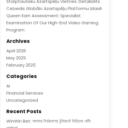
Starptautisku Azartspēļu Vietnes: Detalizēts
Ceļvedis Globālo Azartspēļu Platformu Izlasē
Queen Earn Assessment: Specialist
Examination Of Our High-End Video Gaming
Program
Archives
April 2026
May 2025
February 2025
Categories
AI
Financial Services
Uncategorized
Recent Posts
WinWin Bet: আপনার নির্ভরযোগ্য ইন্টারনেট ভিত্তিক বেটিং