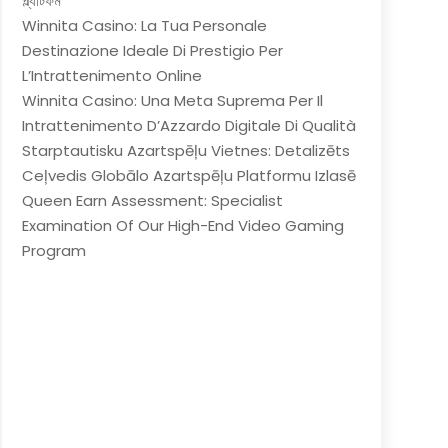
প্ল্যাটফর্ম
Winnita Casino: La Tua Personale
Destinazione Ideale Di Prestigio Per
L’Intrattenimento Online
Winnita Casino: Una Meta Suprema Per Il
Intrattenimento D’Azzardo Digitale Di Qualità
Starptautisku Azartspēļu Vietnes: Detalizēts
Ceļvedis Globālo Azartspēļu Platformu Izlasē
Queen Earn Assessment: Specialist
Examination Of Our High-End Video Gaming
Program