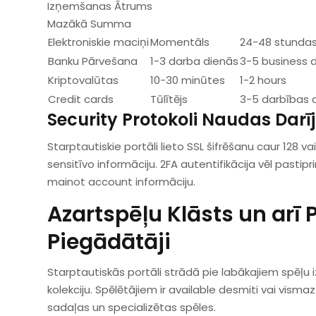
Izņemšanas Ātrums
Mazākā Summa
Elektroniskie maciņi
Momentāls
24-48 stunda
Banku Pārvešana
1-3 darba dienās
3-5 business 
Kriptovalūtas
10-30 minūtes
1-2 hours
Credit cards
Tūlītējs
3-5 darbības 
Security Protokoli Naudas Dar
Starptautiskie portāli lieto SSL šifrēšanu caur 128 va
sensitīvo informāciju. 2FA autentifikācija vēl pastipr
mainot account informāciju.
Azartspēļu Klāsts un ar
Piegādātāji
Starptautiskās portāli strādā pie labākajiem spēļu i
kolekciju. Spēlētājiem ir available desmiti vai visma
sadaļas un specializētas spēles.