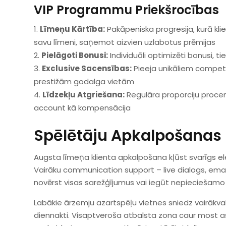
VIP Programmu Priekšrocības
Līmeņu Kārtība:
Pakāpeniska progresija, kurā klie
savu līmeni, saņemot aizvien uzlabotus prēmijas
Pielāgoti Bonusi:
Individuāli optimizēti bonusi, tie
Exclusive Sacensības:
Pieeja unikāliem competi
prestižām godalga vietām
Līdzekļu Atgriešana:
Regulāra proporciju procen
account kā kompensācija
Spēlētāju Apkalpošanas K
Augsta līmeņa klienta apkalpošana kļūst svarīgs el
Vairāku communication support – live dialogs, email u
novērst visas sarežģījumus vai iegūt nepieciešamo 
Labākie ārzemju azartspēļu vietnes sniedz vairākval
diennakti. Visaptveroša atbalsta zona caur most as