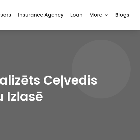
isors
Insurance Agency
Loan
More
Blogs
alizēts Ceļvedis
 Izlasē