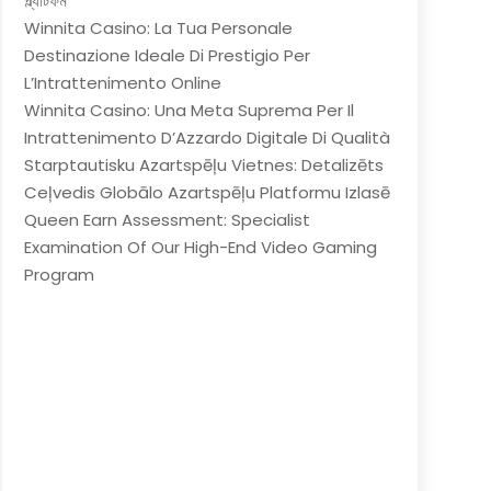
প্ল্যাটফর্ম
Winnita Casino: La Tua Personale
Destinazione Ideale Di Prestigio Per
L’Intrattenimento Online
Winnita Casino: Una Meta Suprema Per Il
Intrattenimento D’Azzardo Digitale Di Qualità
Starptautisku Azartspēļu Vietnes: Detalizēts
Ceļvedis Globālo Azartspēļu Platformu Izlasē
Queen Earn Assessment: Specialist
Examination Of Our High-End Video Gaming
Program