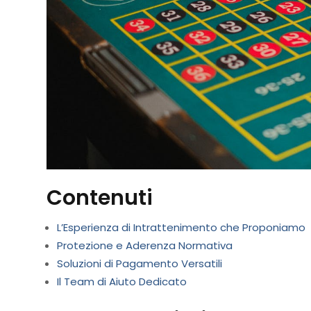
Contenuti
L’Esperienza di Intrattenimento che Proponiamo
Protezione e Aderenza Normativa
Soluzioni di Pagamento Versatili
Il Team di Aiuto Dedicato