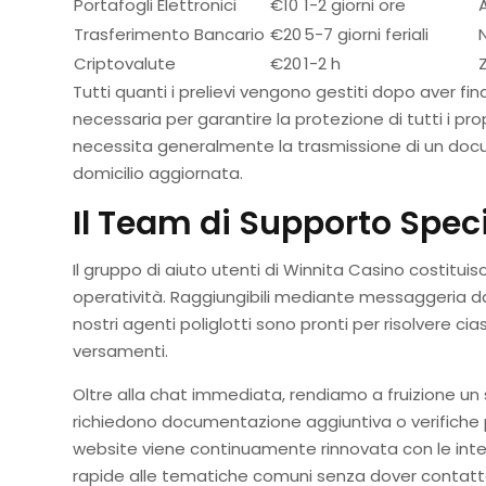
Portafogli Elettronici
€10
1-2 giorni ore
Trasferimento Bancario
€20
5-7 giorni feriali
Criptovalute
€20
1-2 h
Tutti quanti i prelievi vengono gestiti dopo aver fi
necessaria per garantire la protezione di tutti i prop
necessita generalmente la trasmissione di un docu
domicilio aggiornata.
Il Team di Supporto Speci
Il gruppo di aiuto utenti di Winnita Casino costitu
operatività. Raggiungibili mediante messaggeria dal 
nostri agenti poliglotti sono pronti per risolvere ci
versamenti.
Oltre alla chat immediata, rendiamo a fruizione un 
richiedono documentazione aggiuntiva o verifiche 
website viene continuamente rinnovata con le interr
rapide alle tematiche comuni senza dover contatt