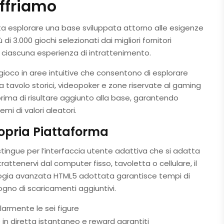
Offriamo
 esplorare una base sviluppata attorno alle esigenze
di 3.000 giochi selezionati dai migliori fornitori
in ciascuna esperienza di intrattenimento.
gioco in aree intuitive che consentono di esplorare
 tavolo storici, videopoker e zone riservate al gaming
rima di risultare aggiunto alla base, garantendo
mi di valori aleatori.
ropria Piattaforma
stingue per l’interfaccia utente adattiva che si adatta
attenervi dal computer fisso, tavoletta o cellulare, il
logia avanzata HTML5 adottata garantisce tempi di
sogno di scaricamenti aggiuntivi.
armente le sei figure
in diretta istantaneo e reward garantiti