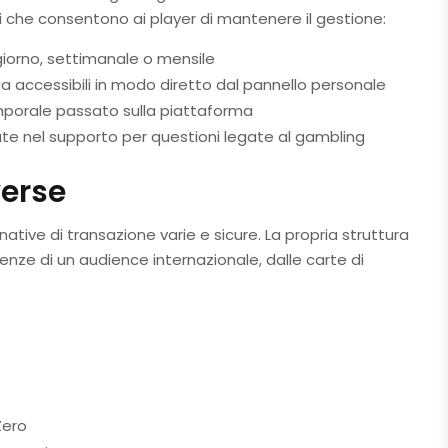
 che consentono ai player di mantenere il gestione:
 giorno, settimanale o mensile
ua accessibili in modo diretto dal pannello personale
emporale passato sulla piattaforma
ate nel supporto per questioni legate al gambling
erse
ative di transazione varie e sicure. La propria struttura
ze di un audience internazionale, dalle carte di
Zero