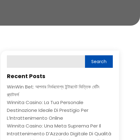
Recent Posts
WinWin Bet: আপনার নির্ভরযোগ্য ইন্টারনেট ভিত্তিক বেটিং
প্ল্যাটফর্ম
Winnita Casino: La Tua Personale
Destinazione Ideale Di Prestigio Per
L’Intrattenimento Online
Winnita Casino: Una Meta Suprema Per Il
Intrattenimento D’Azzardo Digitale Di Qualità