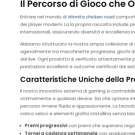
Il Percorso di Gioco che 
Entrare nel mondo di
Winnita chicken road
comporta
dei player moderni. La la propria raccolta include più 
internazionali, assicurando diversità e eccellenza 
Abbiamo strutturato la nostra ampia collezione di 
agevolmente tra macchinette progressivi, giochi da
dal live. Ogni prodotto è verificato attentamente p
prestazioni eccellenti e outcome certificati dai siste
Caratteristiche Uniche della P
Il nostro innovativo sistema di gaming si contraddi
ottimamente a qualsiasi device. Sia che optiate intr
percorso rimane fluida e appassionante. La tecno
carico veloci e elementi grafici cristallina senza bi
Premi progressivi
con premi che superano regol
Tornei a cadenza settimanale
con graduatorie 