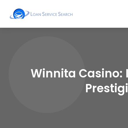
Winnita Casino: 
Prestig