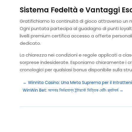
Sistema Fedeltà e Vantaggi Esc
Gratifichiamo la continuità di gioco attraverso un m
Ogni puntata partecipa al guadagno di punti loyalty 
livelli premium certifica accesso a offerte personali
dedicato.
La chiarezza nei condizioni e regole applicati a cia
sorprese indesiderate. Esponiamo chiaramente i criter
cronologici per qualsiasi bonus disponibile sulla stru
←
Winnita Casino: Una Meta Suprema per il Intratteni
WinWin Bet: আপনার নির্ভরযোগ্য ইন্টারনেট ভিত্তিক বেটিং প্ল্যাটফর্ম
→