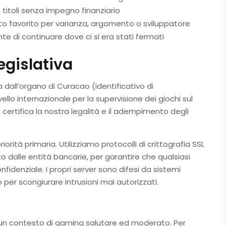
 titoli senza impegno finanziario
otto favorito per varianza, argomento o sviluppatore
te di continuare dove ci si era stati fermati
egislativa
 dall’organo di Curacao (identificativo di
ello internazionale per la supervisione dei giochi sul
certifica la nostra legalità e il adempimento degli
orità primaria. Utilizziamo protocolli di crittografia SSL
ato dalle entità bancarie, per garantire che qualsiasi
enziale. I propri server sono difesi da sistemi
o per scongiurare intrusioni mai autorizzati.
un contesto di gaming salutare ed moderato. Per